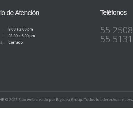
Teléfonos
io de Atención
55 2508
9:00 a 2:00 pm
55 5131
03:00 a 6:00 pm
s
Cerrado
E © 2025 Sitio web creado por
Big Idea Group
. Todos los derechos reserv