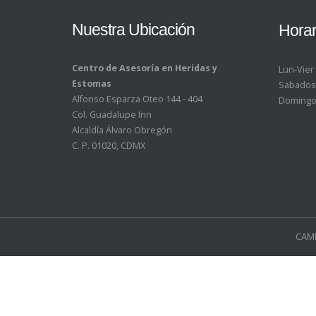
Nuestra Ubicación
Horar
Centro de Asesoría en Heridas y
Lun-Vier
Estomas
Sabados
Alfonso Esparza Oteo 144 - 404
Domingo
Col. Guadalupe Inn
Alcaldía Álvaro Obregón
C. P. 01020, CDMX
CAMH