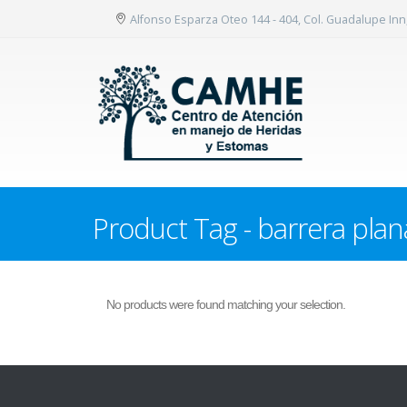
Alfonso Esparza Oteo 144 - 404, Col. Guadalupe In
Product Tag - barrera plan
No products were found matching your selection.