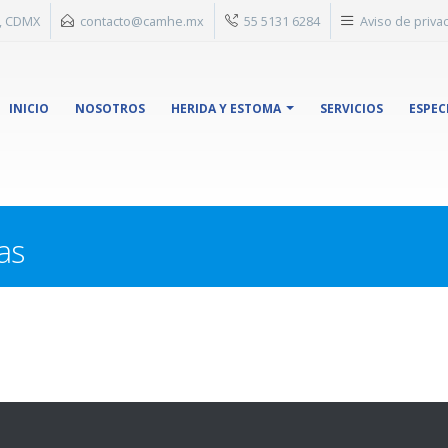
n, CDMX
contacto@camhe.mx
55 5131 6284
Aviso de priva
INICIO
NOSOTROS
HERIDA Y ESTOMA
SERVICIOS
ESPEC
as