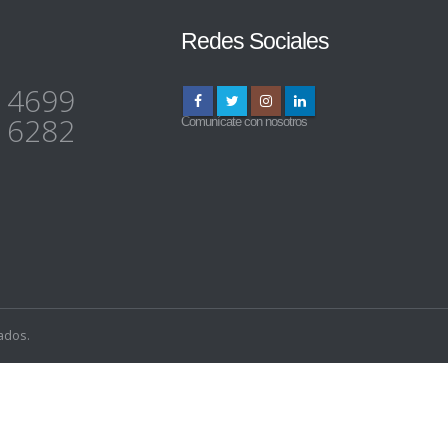
Redes Sociales
 4699
 6282
Comunícate con nosotros
ados.