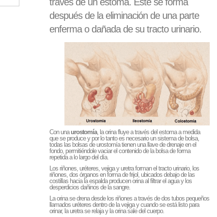
través de un estoma. Este se forma
después de la eliminación de una parte
enferma o dañada de su tracto urinario.
Con una
urostomía
, la orina fluye a través del estoma a medida
que se produce y por lo tanto es necesario un sistema de bolsa,
todas las bolsas de urostomía tienen una llave de drenaje en el
fondo, permitiéndole vaciar el contenido de la bolsa de forma
repetida a lo largo del día.
Los riñones, uréteres, vejiga y uretra forman el tracto urinario, los
riñones, dos órganos en forma de frijol, ubicados debajo de las
costillas hacia la espalda producen orina al filtrar el agua y los
desperdicios dañinos de la sangre.
La orina se drena desde los riñones a través de dos tubos pequeños
llamados uréteres dentro de la vejiga y cuando se está listo para
orinar, la uretra se relaja y la orina sale del cuerpo.