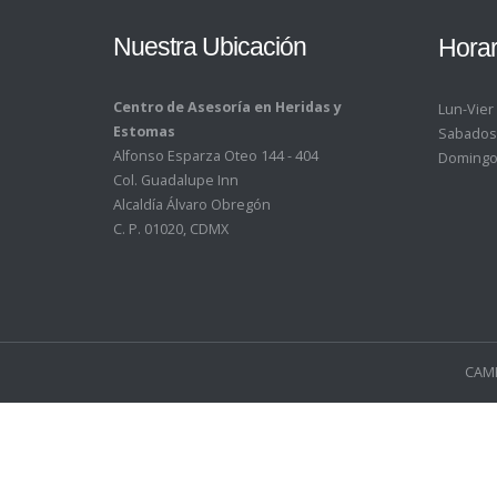
Nuestra Ubicación
Horar
Centro de Asesoría en Heridas y
Lun-Vier
Estomas
Sabados
Alfonso Esparza Oteo 144 - 404
Domingo
Col. Guadalupe Inn
Alcaldía Álvaro Obregón
C. P. 01020, CDMX
CAMH