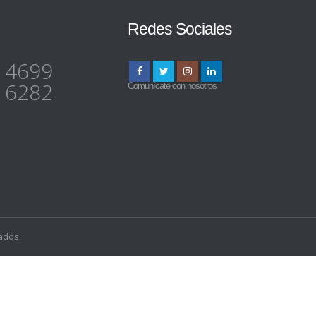
Redes Sociales
 4699
 6282
Comunícate con nosotros
ados.