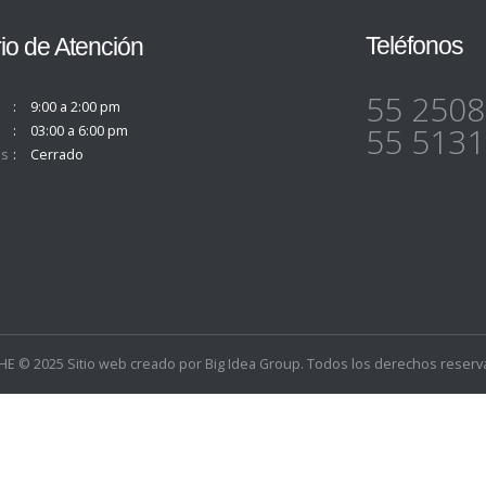
Teléfonos
io de Atención
55 2508
9:00 a 2:00 pm
55 5131
03:00 a 6:00 pm
s
Cerrado
E © 2025 Sitio web creado por
Big Idea Group
. Todos los derechos reserv