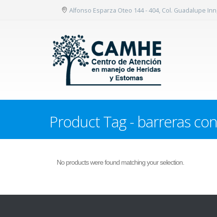
Alfonso Esparza Oteo 144 - 404, Col. Guadalupe In
Product Tag - barreras con
No products were found matching your selection.