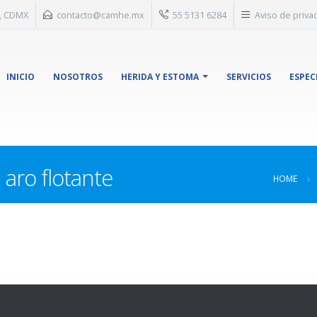
n, CDMX
contacto@camhe.mx
55 5131 6284
Aviso de priva
INICIO
NOSOTROS
HERIDA Y ESTOMA
SERVICIOS
ESPEC
 aro flotante
HOME