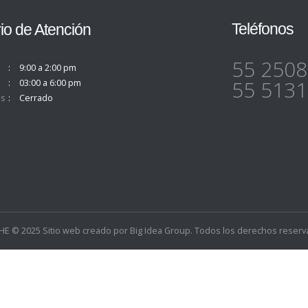
Teléfonos
io de Atención
55 2508
9:00 a 2:00 pm
55 5131
03:00 a 6:00 pm
s
Cerrado
E © 2025 Sitio web creado por
Big Idea Group
. Todos los derechos reserv