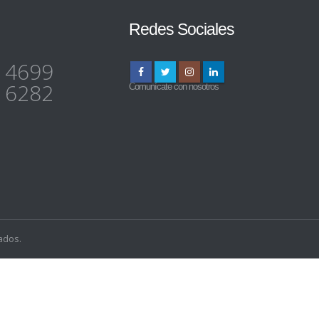
Redes Sociales
 4699
 6282
Comunícate con nosotros
ados.