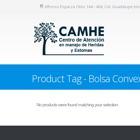
Alfonso Esparza Oteo 144 - 404, Col. Guadalupe In
Product Tag - Bolsa Conve
No products were found matching your selection.