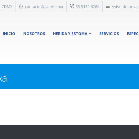
n, CDMX
contacto@camhe.mx
55 5131 6284
Aviso de priva
INICIO
NOSOTROS
HERIDA Y ESTOMA
SERVICIOS
ESPEC
xa