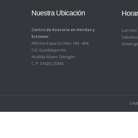
Nuestra Ubicación
Horar
Centro de Asesoría en Heridas y
Lun-Vier
Estomas
Sabados
Alfonso Esparza Oteo 144 - 404
Domingo
Col. Guadalupe Inn
Alcaldía Álvaro Obregón
C. P. 01020, CDMX
CAMH