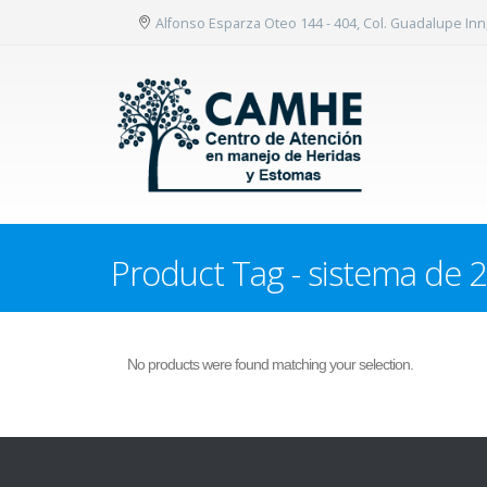
Alfonso Esparza Oteo 144 - 404, Col. Guadalupe In
Product Tag - sistema de 2
No products were found matching your selection.