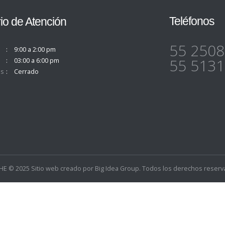
Teléfonos
io de Atención
55 2508
9:00 a 2:00 pm
55 5131
03:00 a 6:00 pm
s
Cerrado
E © 2025 Sitio web creado por
Big Idea Group
. Todos los derechos reserv