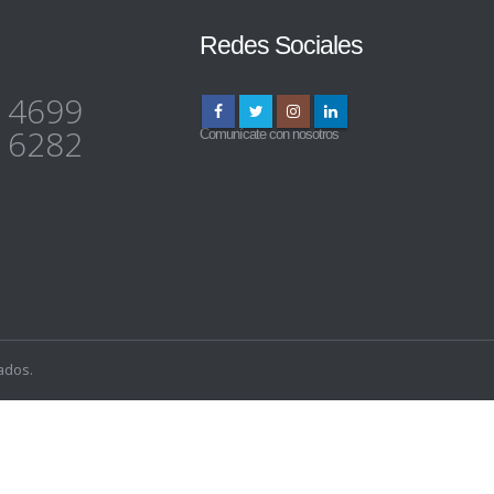
Redes Sociales
 4699
 6282
Comunícate con nosotros
ados.