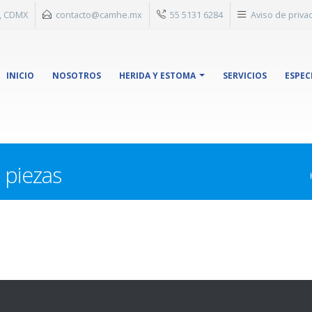
n, CDMX
contacto@camhe.mx
55 5131 6284
Aviso de priva
INICIO
NOSOTROS
HERIDA Y ESTOMA
SERVICIOS
ESPEC
 piezas