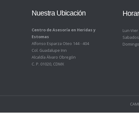
Nuestra Ubicación
Horar
Centro de Asesoría en Heridas y
Lun-Vier
Estomas
Sabados
Alfonso Esparza Oteo 144 - 404
Domingo
Col. Guadalupe Inn
Alcaldía Álvaro Obregón
C. P. 01020, CDMX
CAMH